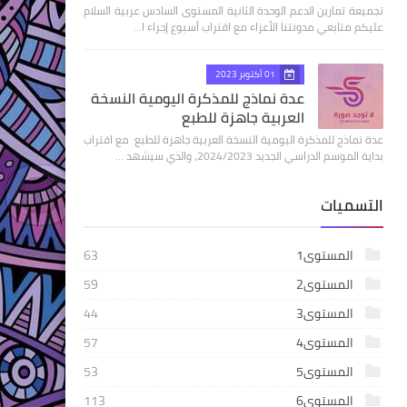
تجميعة تمارين الدعم الوحدة الثانية المستوى السادس عربية السلام
عليكم متابعي مدونتنا الأعزاء مع اقتراب أسبوع إجراء ا…
01 أكتوبر 2023
عدة نماذج للمذكرة اليومية النسخة
العربية جاهزة للطبع
عدة نماذج للمذكرة اليومية النسخة العربية جاهزة للطبع مع اقتراب
بداية الموسم الدراسي الجديد 2024/2023، والذي سيشهد …
التسميات
المستوى1
63
المستوى2
59
المستوى3
44
المستوى4
57
المستوى5
53
المستوى6
113