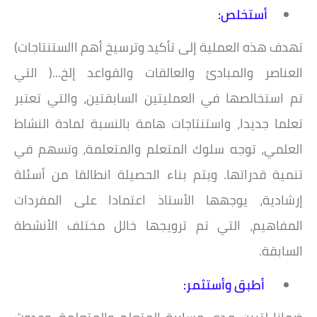
أستخلص:
تهدف هذه العملية إلى تأكيد وترسيخ أهم االستنتاجات)
العناصر والمبادئ والعالقات والقواعد إلخ...( التي
تم
استخالصها في العمليتين السابقتين، والتي تعتبر
تعلما جديدا، واستنتاجات هامة بالنسبة لمادة النشاط
العلمي،
توجه سلوك المتعلم والمتعلمة، وتسهم في
تنمية قدراتها. ويتم بناء الحصيلة انطالقا من أسئلة
إرشادية، يوجهها
الأستاذ اعتمادا على المفردات
المفاهيم، التي تم ترويجها خالل مختلف الأنشطة
السابقة.
أطبق وأستثمر: