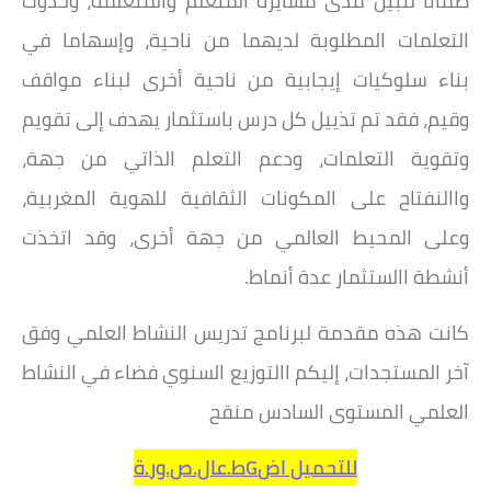
ضمانا لتبين مدى مسايرة المتعلم والمتعلمة، وحدوث
التعلمات المطلوبة لديهما من ناحية، وإسهاما في
بناء
سلوكيات إيجابية من ناحية أخرى لبناء مواقف
وقيم، فقد تم تذييل كل درس باستثمار يهدف إلى تقويم
وتقوية
التعلمات، ودعم التعلم الذاتي من جهة،
واالنفتاح على المكونات الثقافية للهوية المغربية،
وعلى المحيط العالمي من
جهة أخرى، وقد اتخذت
أنشطة االستثمار عدة أنماط.
كانت هذه مقدمة لبرنامج تدريس النشاط العلمي وفق
آخر المستجدات، إليكم االتوزيع السنوي فضاء في النشاط
العلمي المستوى السادس منقح
للتحميل اضGط.عال.ص.ور.ة