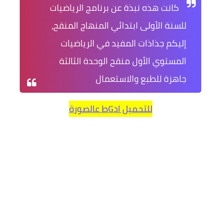
كانت هذه نبذة عن برنامج الرياضيات
للسنة الأولى ابتدائي المنهاج المنقح،
إليكم جذاذات المفيد في الرياضيات
المستوي الأول منقح الوحدة الثالثة
جاهزة للطبع والاستعمال
للتحميل ادGط عالصورة