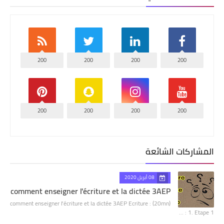
200
200
200
200
200
200
200
200
المشاركات الشائعة
08 أبريل 2020
comment enseigner l'écriture et la dictée 3AEP
comment enseigner l'écriture et la dictée 3AEP Ecriture : (20mn)
1. Etape 1 : …