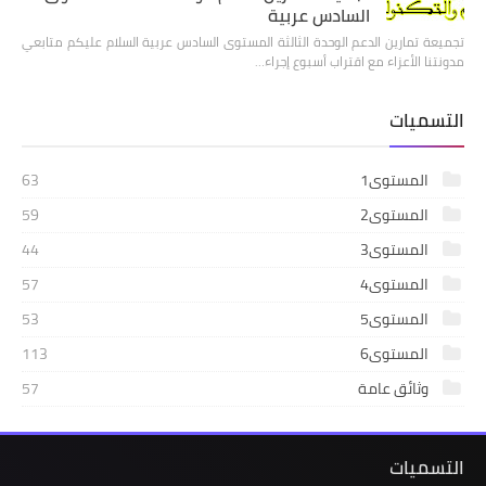
السادس عربية
تجميعة تمارين الدعم الوحدة الثالثة المستوى السادس عربية السلام عليكم متابعي
مدونتنا الأعزاء مع اقتراب أسبوع إجراء…
التسميات
المستوى1
63
المستوى2
59
المستوى3
44
المستوى4
57
المستوى5
53
المستوى6
113
وثائق عامة
57
التسميات