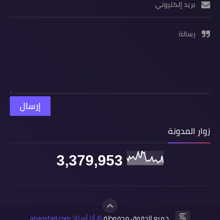
بريد إلكتروني
رسالة
زوار المدونة
3,379,953
جميع الحقوق محفوظة
أنا أستاذ anaostad.com
©