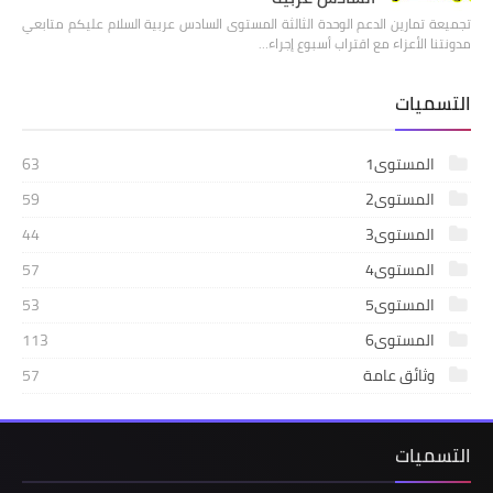
تجميعة تمارين الدعم الوحدة الثالثة المستوى السادس عربية السلام عليكم متابعي
مدونتنا الأعزاء مع اقتراب أسبوع إجراء…
التسميات
المستوى1
63
المستوى2
59
المستوى3
44
المستوى4
57
المستوى5
53
المستوى6
113
وثائق عامة
57
التسميات