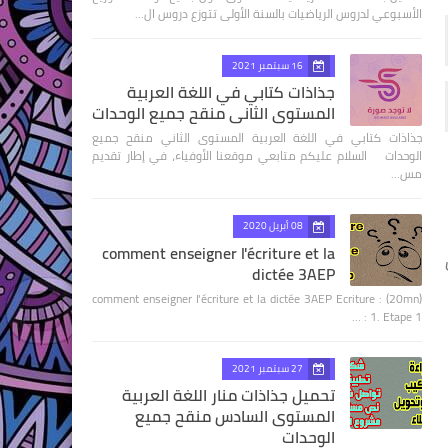
الأسبوعي لدروس الرياضيات بالسنة الأولى تتوزع دروس ال…
16 سبتمبر 2021
جذاذات كتابي في اللغة العربية
المستوى الثاني منقح جميع الوحدات
جذاذات كتابي في اللغة العربية المستوى الثاني منقح جميع
الوحدات السلام عليكم متابعي موقعنا الأوفياء، في إطار تقديم
مس…
08 أبريل 2020
comment enseigner l'écriture et la
dictée 3AEP
comment enseigner l'écriture et la dictée 3AEP Ecriture : (20mn)
1. Etape 1 : …
27 سبتمبر 2021
تحميل جذاذات منار اللغة العربية
المستوى السادس منقح جميع
الوحدات