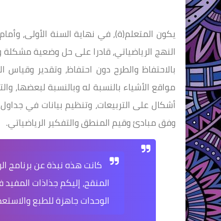
يكون المتعلم(ة)، في نهاية السنة الأولى، وأما
النهج الرياضياتي، قادرا على حل وضعية مشكلة وبتوظيف م
بالاحتفاظ والطرح دون احتفاظ، وتقدير وقياس ا
مواقع الأشياء بالنسبة له وبالنسبة لبعضها، وا
أشكال على التربيعات، وتنظيم بيانات في جداول 
وفق مبادئ وقيم المنطق والتفكير الرياضياتي.
كانت هذه نبذة عن برنامج الر
المنقح، إليكم جذاذات المفيد 
الوحدات جاهزة للطبع والاستع