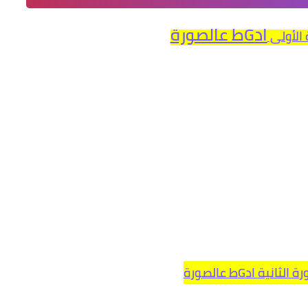
ادGط عالصورة
 الأولى
رة الثانية
ادGط عالصورة