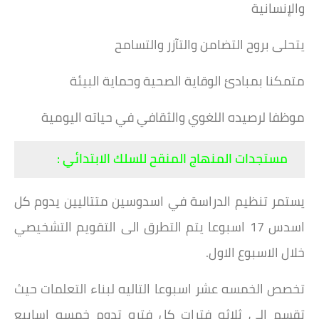
والإنسانية
يتحلى بروح التضامن والتآزر والتسامح
متمكنا بمبادئ الوقاية الصحية وحماية البيئة
موظفا لرصيده اللغوي والثقافي في حياته اليومية
مستجدات المنهاج المنقح للسلك الابتدائي :
يستمر تنظيم الدراسة في اسدوسين متتاليين يدوم كل
اسدس 17 اسبوعا يتم التطرق الى التقويم التشخيصي
خلال الاسبوع الاول.
تخصص الخمسه عشر اسبوعا التاليه لبناء التعلمات حيث
تقسم الى ثلاثه فترات كل فتره تدوم خمسه اسابيع