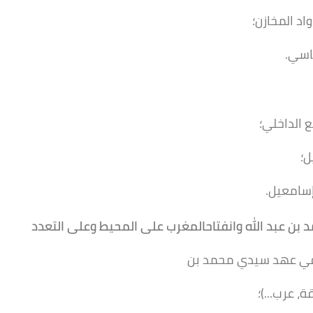
اد المخازن؛
اسي.
 الداخلي؛
ل؛
إسامعيل.
د
بن عبد الله وانفتاح
المغرب على المحيط وعلى
التعدد
 في عهد سيدي محمد بن
، عرب...)؛