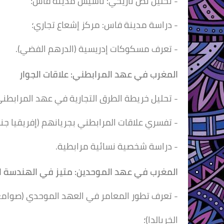
- تحليل نص تاريخي: تأسيس مدينة فاس؛
- دراسة مدينة فاس: مركز إشعاع تجاري؛
- تعرف مسكوكات إدريسية (الدرهم الفضي).
المغرب في عهد المرابطني:
علاقات الجوار
- تحليل خريطة الطرق التجارية في عهد المرابطني
- تفسري علاقات المرابطني بجريانهم (إفريقيا جنو
- دراسة شخصية نسائية مرابطية.
المغرب في عهد الموحدين:
متيز في الهندسة ا
- تعرف تطور المعامر في العهد الموحدي (صوامع 
الخريالدا)؛