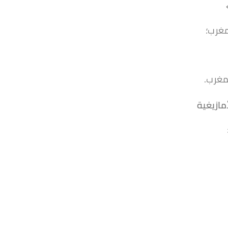
مغرب؛
مغرب.
أمازيغية