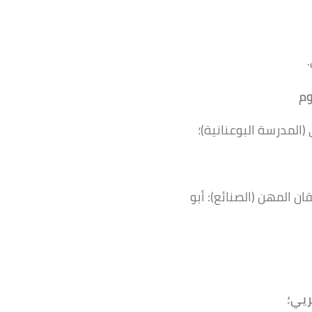
وم
المدرسة البوعنانية)؛
 المهن (الصنائع): أبو
ريي؛