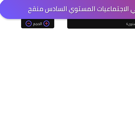
في الاجتماعيات المستوي السادس منقح
الحجم
توى6