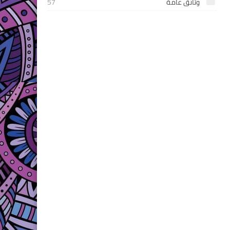
وثائق عامة
57