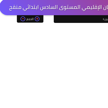
حان الإقليمي المستوى السادس ابتدائي منقح
الحجم
وى6