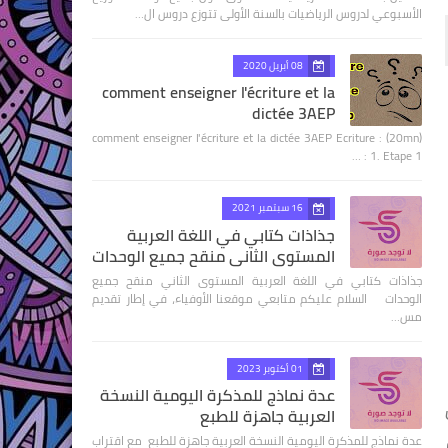
الأسبوعي لدروس الرياضيات بالسنة الأولى تتوزع دروس ال…
08 أبريل 2020
comment enseigner l'écriture et la
dictée 3AEP
comment enseigner l'écriture et la dictée 3AEP Ecriture : (20mn)
1. Etape 1 : …
16 سبتمبر 2021
جذاذات كتابي في اللغة العربية
المستوى الثاني منقح جميع الوحدات
جذاذات كتابي في اللغة العربية المستوى الثاني منقح جميع
الوحدات السلام عليكم متابعي موقعنا الأوفياء، في إطار تقديم
مس…
01 أكتوبر 2023
عدة نماذج للمذكرة اليومية النسخة
العربية جاهزة للطبع
عدة نماذج للمذكرة اليومية النسخة العربية جاهزة للطبع مع اقتراب