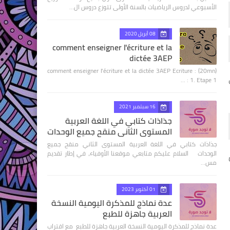
الأسبوعي لدروس الرياضيات بالسنة الأولى تتوزع دروس ال…
08 أبريل 2020
comment enseigner l'écriture et la
dictée 3AEP
comment enseigner l'écriture et la dictée 3AEP Ecriture : (20mn)
1. Etape 1 : …
16 سبتمبر 2021
جذاذات كتابي في اللغة العربية
المستوى الثاني منقح جميع الوحدات
جذاذات كتابي في اللغة العربية المستوى الثاني منقح جميع
الوحدات السلام عليكم متابعي موقعنا الأوفياء، في إطار تقديم
مس…
01 أكتوبر 2023
عدة نماذج للمذكرة اليومية النسخة
العربية جاهزة للطبع
عدة نماذج للمذكرة اليومية النسخة العربية جاهزة للطبع مع اقتراب