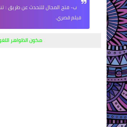
ب- فتح المجال للتحدث عن طريق : تن
فيلم قصري.
مكون الظواهر اللغو