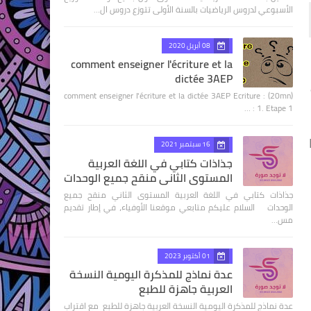
الأسبوعي لدروس الرياضيات بالسنة الأولى تتوزع دروس ال…
08 أبريل 2020
comment enseigner l'écriture et la
dictée 3AEP
comment enseigner l'écriture et la dictée 3AEP Ecriture : (20mn)
1. Etape 1 : …
16 سبتمبر 2021
جذاذات كتابي في اللغة العربية
المستوى الثاني منقح جميع الوحدات
جذاذات كتابي في اللغة العربية المستوى الثاني منقح جميع
الوحدات السلام عليكم متابعي موقعنا الأوفياء، في إطار تقديم
مس…
01 أكتوبر 2023
عدة نماذج للمذكرة اليومية النسخة
العربية جاهزة للطبع
عدة نماذج للمذكرة اليومية النسخة العربية جاهزة للطبع مع اقتراب