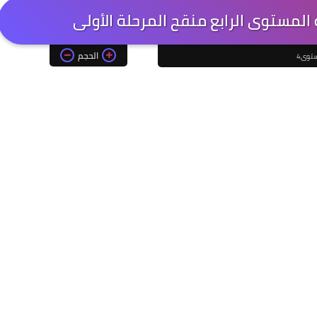
المستوى الرابع منقح المرحلة الأولى
الحجم
توى4