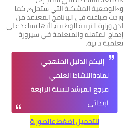
و»الوضعية المشكلة التي ستحل«، كما
وردت صياغته في البرنامج المعتمد من
لدن وزارة التربية الوطنية، لأنها تساعد على
إدماج المتعلم والمتعلمة في سيرورة
تعلمية ذاتية.
إليكم الدليل المنهجي
لمادة
النشاط العلمي
مرجع
المرشد
للسنة الرابعة
ابتدائي
للتحميل اضغط.عالصور.ة