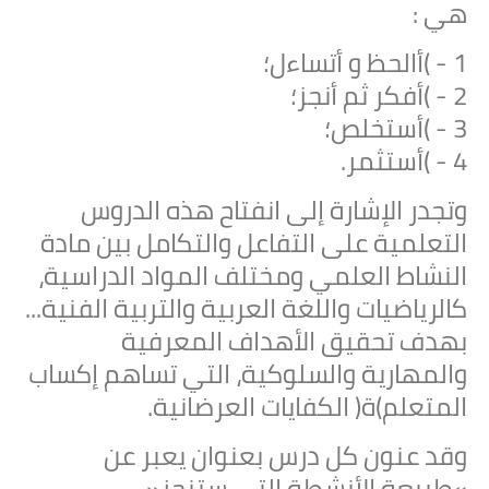
هي :
1 - )أالحظ و أتساءل؛
2 - )أفكر ثم أنجز؛
3 - )أستخلص؛
4 - )أستثمر.
وتجدر الإشارة إلى انفتاح هذه الدروس
التعلمية على التفاعل والتكامل بين مادة
النشاط العلمي ومختلف المواد الدراسية،
كالرياضيات واللغة العربية والتربية الفنية...
بهدف تحقيق الأهداف المعرفية
والمهارية والسلوكية، التي تساهم إكساب
المتعلم)ة( الكفايات العرضانية.
وقد عنون كل درس بعنوان يعبر عن
»طبيعة الأنشطة التي ستنجز« ،