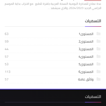
عدة نماذج للمذكرة اليومية النسخة العربية جاهزة للطبع مع اقتراب بداية الموسم
الدراسي الجديد 2024/2023، والذي سيشهد …
التسميات
المستوى1
63
المستوى2
59
المستوى3
44
المستوى4
57
المستوى5
53
المستوى6
113
وثائق عامة
57
التسميات