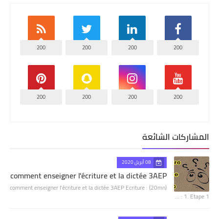
200
200
200
200
200
200
200
200
المشاركات الشائعة
08 أبريل 2020
comment enseigner l'écriture et la dictée 3AEP
comment enseigner l'écriture et la dictée 3AEP Ecriture : (20mn)
1. Etape 1 : …