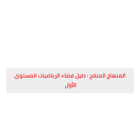
​المنهاج المنقح : ​دليل فضاء الرياضيات المستوى
الأول