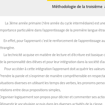
Méthodologie de la troisième 
La 3ème année primaire (1ère année du cycle intermédiaire) est une 
importance particulière dans l’apprentissage de la première langue étran
En effet, pour l’apprenant c’est le renforcement de l’apprentissage auss
étrangère.
La technicité acquise en matière de lecture et d’écriture est basique c
de la personnalité des élèves et pour leur intégration dans la société d’a
Pour accéder à cette intégration l’apprenant doit acquérir les valeurs
Prendre la parole et s’exprimer de manière compréhensible en respectant
situations diverses en utilisant les temps des verbes, les pronoms person
relations entre deux propositions simples,
Organiser logiquement son propos pour décrier et commenter ses actions
Réinvestir le vocabulaire acquis dans les diverses activités de la classe,