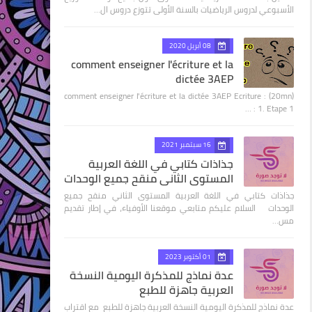
الأسبوعي لدروس الرياضيات بالسنة الأولى تتوزع دروس ال…
08 أبريل 2020
comment enseigner l'écriture et la
dictée 3AEP
comment enseigner l'écriture et la dictée 3AEP Ecriture : (20mn)
1. Etape 1 : …
16 سبتمبر 2021
جذاذات كتابي في اللغة العربية
المستوى الثاني منقح جميع الوحدات
جذاذات كتابي في اللغة العربية المستوى الثاني منقح جميع
الوحدات السلام عليكم متابعي موقعنا الأوفياء، في إطار تقديم
مس…
01 أكتوبر 2023
عدة نماذج للمذكرة اليومية النسخة
العربية جاهزة للطبع
عدة نماذج للمذكرة اليومية النسخة العربية جاهزة للطبع مع اقتراب