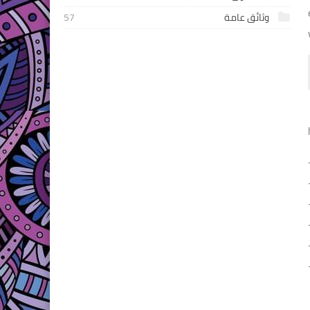
وثائق عامة
57