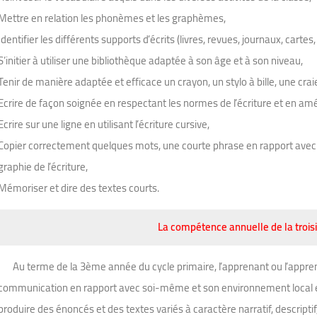
Mettre en relation les phonèmes et les graphèmes,
Identifier les différents supports d’écrits (livres, revues, journaux, carte
S’initier à utiliser une bibliothèque adaptée à son âge et à son niveau,
Tenir de manière adaptée et efficace un crayon, un stylo à bille, une crai
Ecrire de façon soignée en respectant les normes de l’écriture et en amé
Ecrire sur une ligne en utilisant l’écriture cursive,
Copier correctement quelques mots, une courte phrase en rapport avec l’
graphie de l’écriture,
Mémoriser et dire des textes courts.
La compétence annuelle de la troi
Au terme de la 3ème année du cycle primaire, l’apprenant ou l’appren
communication en rapport avec soi-même et son environnement local et 
produire des énoncés et des textes variés à caractère narratif, descriptif, 