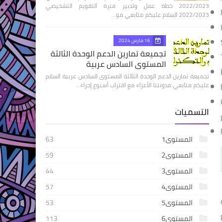
2022/2023 خطة عمل وتدبير فترة التقويم التشخيصي
2022/2023 السلام عليكم متابعي مو…
16 مارس 2024
تجميعة تمارين الدعم الوحدة الثالثة
المستوى السادس عربية
تجميعة تمارين الدعم الوحدة الثالثة المستوى السادس عربية السلام
عليكم متابعي مدونتنا الأعزاء مع اقتراب أسبوع إجراء…
التسميات
المستوى1
63
المستوى2
59
المستوى3
44
المستوى4
57
المستوى5
53
المستوى6
113