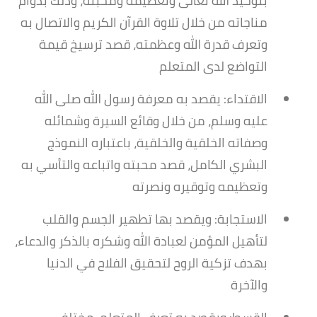
بتوحيد الله تعالى وتعظيمه ومحبته، وذلك بدوام
مناجاته من خلال تلاوة القرآن الكريم والاتصال به
وتعرف قدرة الله وعظمته، قصد ترسيخ قيمة
التواضع لدى المتعلم
الاقتداء: يقصد به معرفة رسول الله صلى الله
عليه وسلم، من خلال وقائع السيرة وشمائله
وصفاته الخلقية والخلقية، باعتباره النموذج
البشري الكامل، قصد محبته واتباعه والتأسي به
وتعظيمه وتوقيره ونصرته
الاستجابة: ويقصد بها تطهير الجسم والقلب
لتأهيل المؤمن لعبادة الله وشكره بالذكر والدعاء،
بهدف تزكية الروح لتحقيق الفلاح في الدنيا
والآخرة