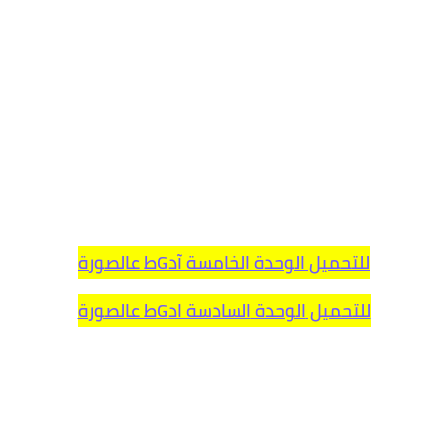
للتحميل الوحدة الخامسة آدGط عالصورة
للتحميل
الوحدة
السادسة ادGط عالصورة