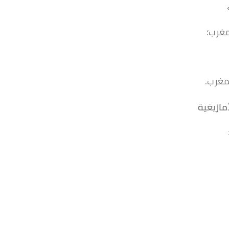
مغرب؛
مغرب.
أمازيغية