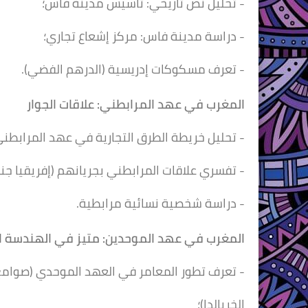
- تحليل نص تاريخي: تأسيس مدينة فاس؛
- دراسة مدينة فاس: مركز إشعاع تجاري؛
- تعرف مسكوكات إدريسية (الدرهم الفضي).
المغرب في عهد المرابطني:
علاقات الجوار
- تحليل خريطة الطرق التجارية في عهد المرابطني
- تفسري علاقات المرابطني بجريانهم (إفريقيا جنو
- دراسة شخصية نسائية مرابطية.
المغرب في عهد الموحدين:
متيز في الهندسة ا
- تعرف تطور المعامر في العهد الموحدي (صوامع 
الخريالدا)؛