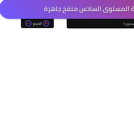
ية المستوى السادس منقح جاهزة
الحجم
ستوى6