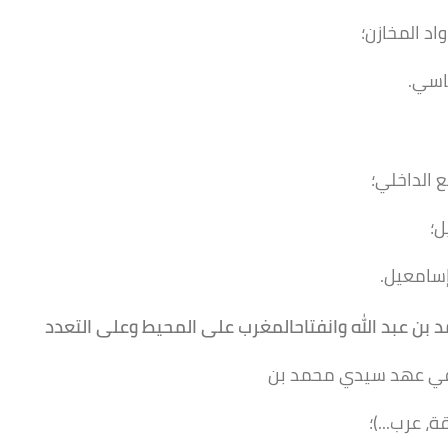
اد المخازن؛
اسي.
 الداخلي؛
ل؛
إسامعيل.
د
بن عبد الله وانفتاح
المغرب على المحيط وعلى
التعدد
 في عهد سيدي محمد بن
، عرب...)؛