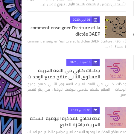
الأسبوعي لدروس الرياضيات بالسنة الأولى تتوزع دروس ال…
08 أبريل 2020
comment enseigner l'écriture et la
dictée 3AEP
comment enseigner l'écriture et la dictée 3AEP Ecriture : (20mn)
1. Etape 1 : …
16 سبتمبر 2021
جذاذات كتابي في اللغة العربية
المستوى الثاني منقح جميع الوحدات
جذاذات كتابي في اللغة العربية المستوى الثاني منقح جميع
الوحدات السلام عليكم متابعي موقعنا الأوفياء، في إطار تقديم
مس…
01 أكتوبر 2023
عدة نماذج للمذكرة اليومية النسخة
العربية جاهزة للطبع
عدة نماذج للمذكرة اليومية النسخة العربية جاهزة للطبع مع اقتراب