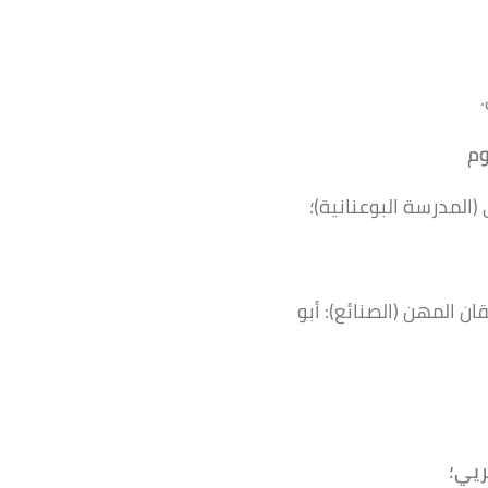
وم
المدرسة البوعنانية)؛
 المهن (الصنائع): أبو
ريي؛