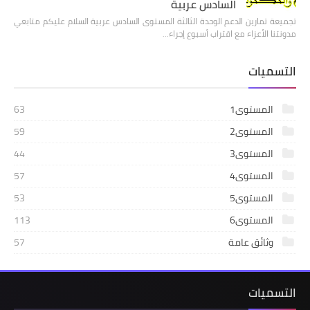
السادس عربية
تجميعة تمارين الدعم الوحدة الثالثة المستوى السادس عربية السلام عليكم متابعي
مدونتنا الأعزاء مع اقتراب أسبوع إجراء…
التسميات
المستوى1
63
المستوى2
59
المستوى3
44
المستوى4
57
المستوى5
53
المستوى6
113
وثائق عامة
57
التسميات