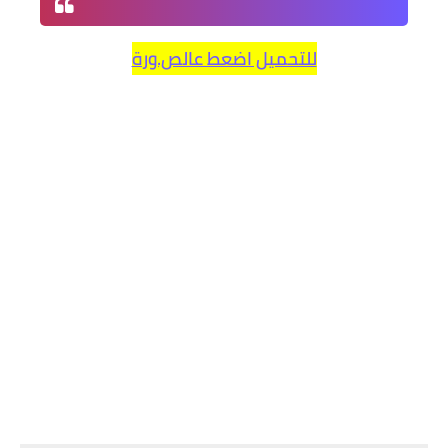
للتحميل اضعط عالص.ورة