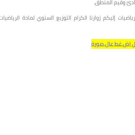
ادئ وقيم المنطق.
ضيات إليكم زوارنا الكرام التوزيع السنوي لمادة الرياضيات
ل اض.غط عال.صورة