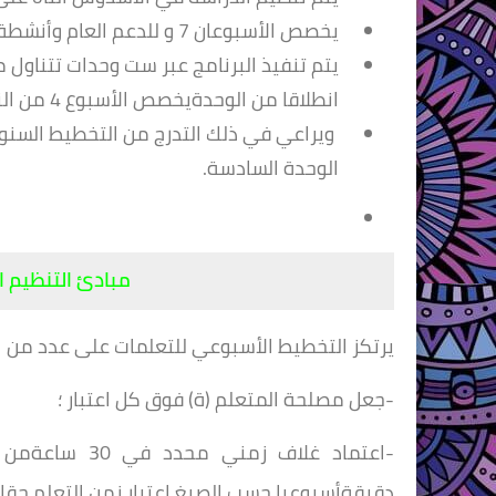
يخصص الأسبوعان 7 و للدعم العام وأنشطة الحياة المدرسية ؛
يتم تنفيذ البرنامج عبر ست وحدات تتناول م
انطلاقا من الوحدةيخصص الأسبوع 4 من النسةالدراسية للإجراءات التنظيمية المرتبطة بنهاية السنة ؛
ويراعي في ذلك التدرج من التخطيط السنوي
الوحدة السادسة.
مبادئ التنظيم ا
يرتكز التخطيط الأسبوعي للتعلمات على عدد من ا
-جعل مصلحة المتعلم (ة) فوق كل اعتبار ؛
دقيقةأسبوعيا حسب الصيغ اعتبار زمن التعلم حقا ل