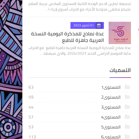
تجميعة تمارين الدعم الوحدة الثانية المستوى السادس عربية السلام
عليكم متابعي مدونتنا الأعزاء مع اقتراب أسبوع إجراء ا…
01 أكتوبر 2023
عدة نماذج للمذكرة اليومية النسخة
العربية جاهزة للطبع
عدة نماذج للمذكرة اليومية النسخة العربية جاهزة للطبع مع اقتراب
بداية الموسم الدراسي الجديد 2024/2023، والذي سيشهد …
التسميات
المستوى1
63
المستوى2
59
المستوى3
44
المستوى4
57
المستوى5
53
المستوى6
113