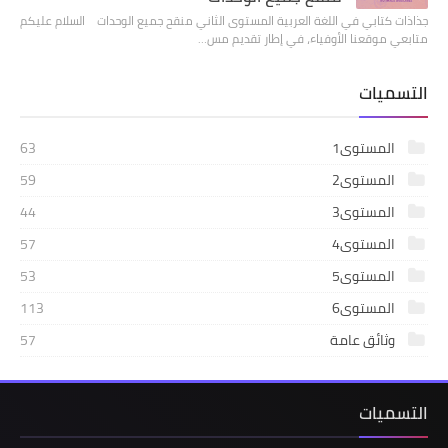
جذاذات كتابي في اللغة العربية المستوى الثاني منقح جميع الوحدات السلام عليكم
متابعي موقعنا الأوفياء، في إطار تقديم مس…
التسميات
المستوى1
63
المستوى2
59
المستوى3
44
المستوى4
57
المستوى5
53
المستوى6
113
وثائق عامة
57
التسميات