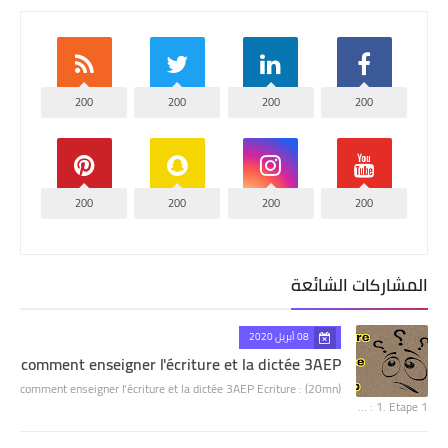
200
200
200
200
200
200
200
200
المشاركات الشائعة
08 أبريل 2020
comment enseigner l'écriture et la dictée 3AEP
comment enseigner l'écriture et la dictée 3AEP Ecriture : (20mn)
1. Etape 1 : …