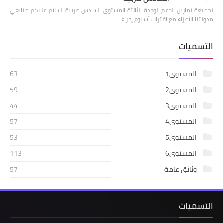
تجميعة تمارين الدعم الوحدة الثالثة المستوى السادس عربية السلام عليكم متابعي
مدونتنا الأعزاء مع اقتراب أسبوع إجراء…
التسميات
المستوى1
63
المستوى2
59
المستوى3
44
المستوى4
57
المستوى5
53
المستوى6
113
وثائق عامة
57
التسميات