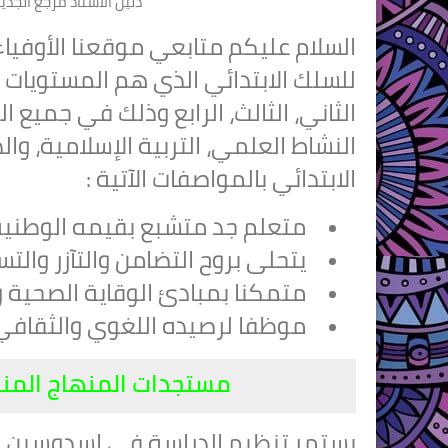
دليل الأستاذ مرجع الجديد 
السلام عليكم متابعي موقعنا الأوفيا
الثاني، الثالث، الرابع وذلك في جميع الم
النشاط العلمي، التربية الإسلامية، 
الابتدائي بالمواصفات الآتية :
متعلم جد متشبع بقيمه الوطنية 
يتحلى بروح التضامن والتآزر والت
متمكنا بمبادئ الوقاية الصحية و
موظفا لرصيده اللغوي والثقافي 
مستجدات المنهاج المنقح 2020/2021 للسلك الابت
يستمر تنظيم الدراسة في اسدوسين م