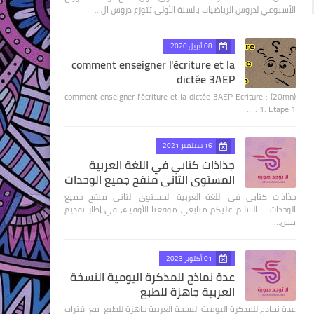
الأسبوعي لدروس الرياضيات بالسنة الأولى تتوزع دروس ال…
08 أبريل 2020
comment enseigner l'écriture et la
dictée 3AEP
comment enseigner l'écriture et la dictée 3AEP Ecriture : (20mn)
1. Etape 1 : …
16 سبتمبر 2021
جذاذات كتابي في اللغة العربية
المستوى الثاني منقح جميع الوحدات
جذاذات كتابي في اللغة العربية المستوى الثاني منقح جميع
الوحدات السلام عليكم متابعي موقعنا الأوفياء، في إطار تقديم
مس…
01 أكتوبر 2023
عدة نماذج للمذكرة اليومية النسخة
العربية جاهزة للطبع
عدة نماذج للمذكرة اليومية النسخة العربية جاهزة للطبع مع اقتراب