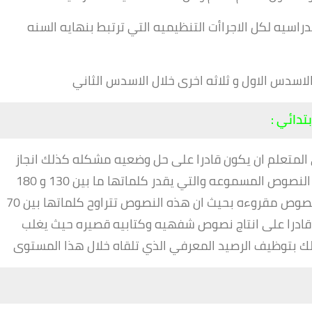
دراسيه لكل الاجراأت التنظيميه التي ترتبط بنهايه السنه
لاسدس الاول و ثلاثه اخرى خلال الاسدس الثاني
تدائي :
المتعلم ان يكون قادرا على حل وضعيه مشكله كذلك انجاز
مهمات مركبه وذلك من خلال فهم مجموعه من النصوص المسموعه والتي يقدر كلماتها ما بين 130 و 180
كلمه وكذلك يجب عليه ان يكون قادرا على فهم نصوص مقروءه بحيث ان هذه النصوص تتراوح كلماتها بين 70
كون قادرا على انتاج نصوص شفهيه وكتابيه قصيره حيث يغلب
ذلك بتوظيف الرصيد المعرفي الذي تلقاه خلال هذا المستوى