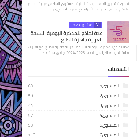
تجميعة تمارين الدعم الوحدة الثانية المستوى السادس عربية السلام
عليكم متابعي مدونتنا الأعزاء مع اقتراب أسبوع إجراء ا…
01 أكتوبر 2023
عدة نماذج للمذكرة اليومية النسخة
العربية جاهزة للطبع
عدة نماذج للمذكرة اليومية النسخة العربية جاهزة للطبع مع اقتراب
بداية الموسم الدراسي الجديد 2024/2023، والذي سيشهد …
التسميات
المستوى1
63
المستوى2
59
المستوى3
44
المستوى4
57
المستوى5
53
المستوى6
113