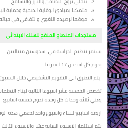
يتحلى بروح التضامن والتآزر والتسامح
متمكنا بمبادئ الوقاية الصحية وحماية الب
موظفا لرصيده اللغوي والثقافي في حياته 
مستجدات المنهاج المنقح للسلك الابتدائي :
يستمر تنظيم الدراسة في اسدوسين متتاليين
يدوم كل اسدس 17 اسبوعا
يتم التطرق الى التقويم التشخيصي خلال الاسبوع 
تخصص الخمسه عشر اسبوعا التاليه لبناء التعلما
يعني ثلاثه وحدات كل وحده تدوم خمسه اسابيع
اربعه اسابيع للبناء واسبوع واحد لدعمي هذه الو
يتم استثمار الاسبوع السابع عشر والاسبوع الثالث 