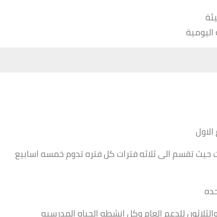
يئة
اليومية
الاول
ت حيث تقسم الى ثلاثه فترات كل فتره تدوم خمسه اسابيع
حده
والثلاثون للدعم العام وكل انشطه الحياه المدرسيه