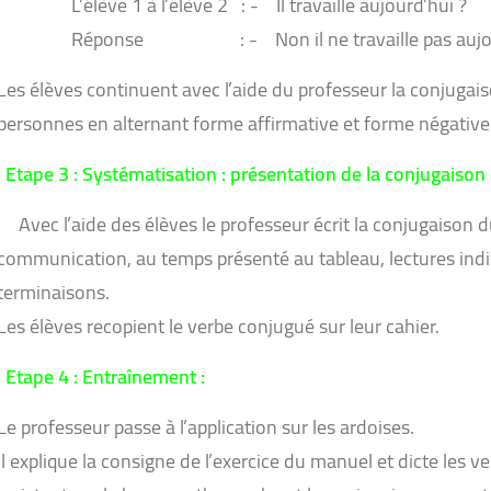
L’élève 1 à l’élève 2 : - Il travaille aujourd’hui ?
Réponse : - Non il ne travaille pas aujour
Les élèves continuent avec l’aide du professeur la conjugai
personnes en alternant forme affirmative et forme négative
Etape 3 : Systématisation : présentation de la conjugaiso
Avec l’aide des élèves le professeur écrit la conjugaison 
communication, au temps présenté au tableau, lectures indivi
terminaisons.
Les élèves recopient le verbe conjugué sur leur cahier.
Etape 4 : Entraînement :
Le professeur passe à l’application sur les ardoises.
Il explique la consigne de l’exercice du manuel et dicte les 