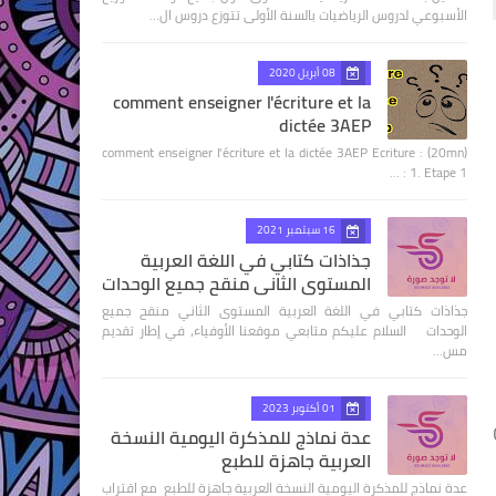
الأسبوعي لدروس الرياضيات بالسنة الأولى تتوزع دروس ال…
08 أبريل 2020
comment enseigner l'écriture et la
dictée 3AEP
comment enseigner l'écriture et la dictée 3AEP Ecriture : (20mn)
1. Etape 1 : …
16 سبتمبر 2021
جذاذات كتابي في اللغة العربية
المستوى الثاني منقح جميع الوحدات
جذاذات كتابي في اللغة العربية المستوى الثاني منقح جميع
الوحدات السلام عليكم متابعي موقعنا الأوفياء، في إطار تقديم
مس…
01 أكتوبر 2023
عدة نماذج للمذكرة اليومية النسخة
العربية جاهزة للطبع
عدة نماذج للمذكرة اليومية النسخة العربية جاهزة للطبع مع اقتراب