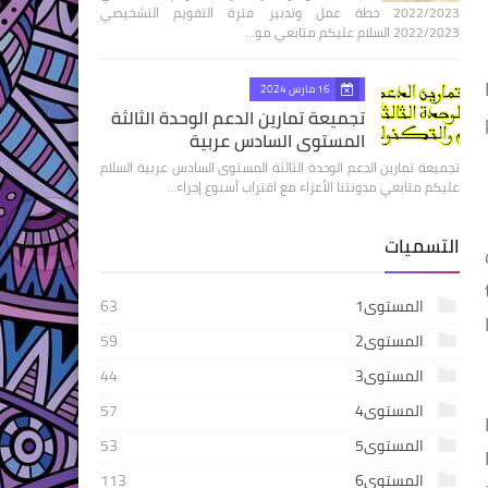
2022/2023 خطة عمل وتدبير فترة التقويم التشخيصي
2022/2023 السلام عليكم متابعي مو…
16 مارس 2024
تجميعة تمارين الدعم الوحدة الثالثة
المستوى السادس عربية
تجميعة تمارين الدعم الوحدة الثالثة المستوى السادس عربية السلام
عليكم متابعي مدونتنا الأعزاء مع اقتراب أسبوع إجراء…
التسميات
المستوى1
63
المستوى2
59
المستوى3
44
المستوى4
57
المستوى5
53
المستوى6
113