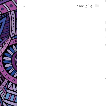
وثائق عامة
57