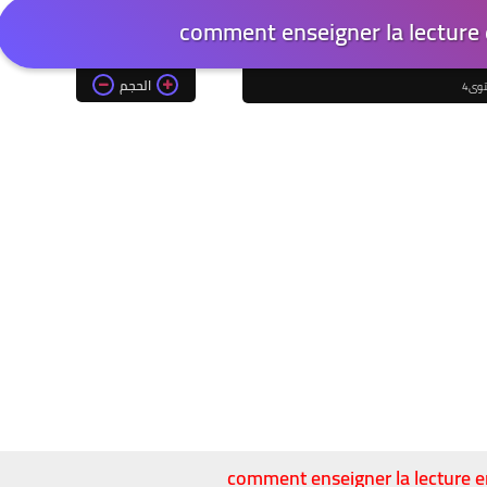
comment enseigner la lecture
الحجم
وى4
comment enseigner la lecture 