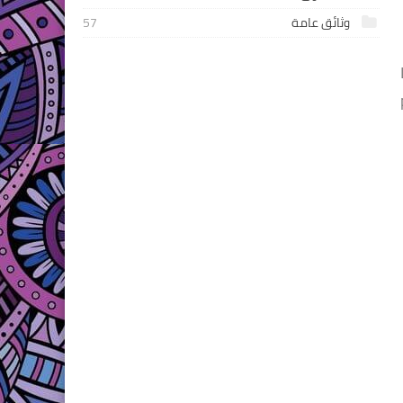
وثائق عامة
57