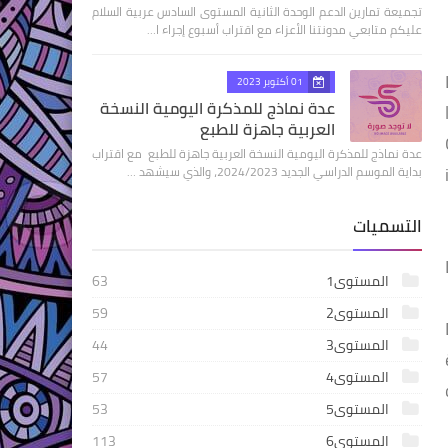
تجميعة تمارين الدعم الوحدة الثانية المستوى السادس عربية السلام
عليكم متابعي مدونتنا الأعزاء مع اقتراب أسبوع إجراء ا…
01 أكتوبر 2023
عدة نماذج للمذكرة اليومية النسخة
العربية جاهزة للطبع
عدة نماذج للمذكرة اليومية النسخة العربية جاهزة للطبع مع اقتراب
بداية الموسم الدراسي الجديد 2024/2023، والذي سيشهد …
التسميات
المستوى1
63
المستوى2
59
المستوى3
44
المستوى4
57
المستوى5
53
المستوى6
113